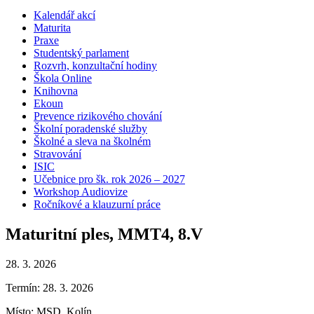
Kalendář akcí
Maturita
Praxe
Studentský parlament
Rozvrh, konzultační hodiny
Škola Online
Knihovna
Ekoun
Prevence rizikového chování
Školní poradenské služby
Školné a sleva na školném
Stravování
ISIC
Učebnice pro šk. rok 2026 – 2027
Workshop Audiovize
Ročníkové a klauzurní práce
Maturitní ples, MMT4, 8.V
28. 3. 2026
Termín: 28. 3. 2026
Místo: MSD, Kolín