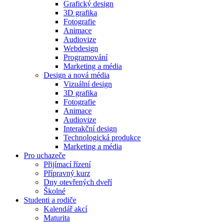
Grafický design
3D grafika
Fotografie
Animace
Audiovize
Webdesign
Programování
Marketing a média
Design a nová média
Vizuální design
3D grafika
Fotografie
Animace
Audiovize
Interakční design
Technologická produkce
Marketing a média
Pro uchazeče
Přijímací řízení
Přípravný kurz
Dny otevřených dveří
Školné
Studenti a rodiče
Kalendář akcí
Maturita