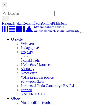
×
Kalendář akcí
Rozvrh
ŠkolaOnline
Přihlášení
O škole
Vybavení
Pedagogové
Projekty
Soutěže
Školská rada
Předmětové komise
Aktuality
Newsletter
Volné pracovní pozice
30. výročí školy
Partnerská škola Cambridge P.A.R.K
Partneři
GALERIE G18
Obory
Multimediální tvorba