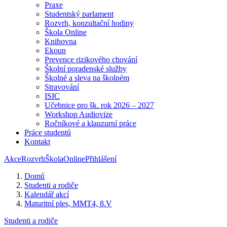
Praxe
Studentský parlament
Rozvrh, konzultační hodiny
Škola Online
Knihovna
Ekoun
Prevence rizikového chování
Školní poradenské služby
Školné a sleva na školném
Stravování
ISIC
Učebnice pro šk. rok 2026 – 2027
Workshop Audiovize
Ročníkové a klauzurní práce
Práce studentů
Kontakt
Akce
Rozvrh
ŠkolaOnline
Přihlášení
Domů
Studenti a rodiče
Kalendář akcí
Maturitní ples, MMT4, 8.V
Studenti a rodiče