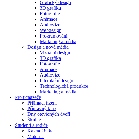
Grafický design
3D grafika
Fotografie
Animace
Audiovize
Webdesign
Programování
Marketing a média
Design a nová média
Vizuální design
3D grafika
Fotografie
Animace
Audiovize
Interakční design
Technologická produkce
Marketing a média
Pro uchazeče
Přijímací řízení
Přípravný kurz
Dny otevřených dveří
Školné
Studenti a rodiče
Kalendář akcí
Maturita