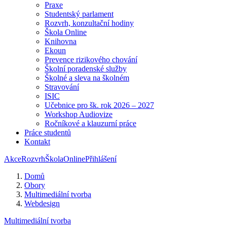
Praxe
Studentský parlament
Rozvrh, konzultační hodiny
Škola Online
Knihovna
Ekoun
Prevence rizikového chování
Školní poradenské služby
Školné a sleva na školném
Stravování
ISIC
Učebnice pro šk. rok 2026 – 2027
Workshop Audiovize
Ročníkové a klauzurní práce
Práce studentů
Kontakt
Akce
Rozvrh
ŠkolaOnline
Přihlášení
Domů
Obory
Multimediální tvorba
Webdesign
Multimediální tvorba