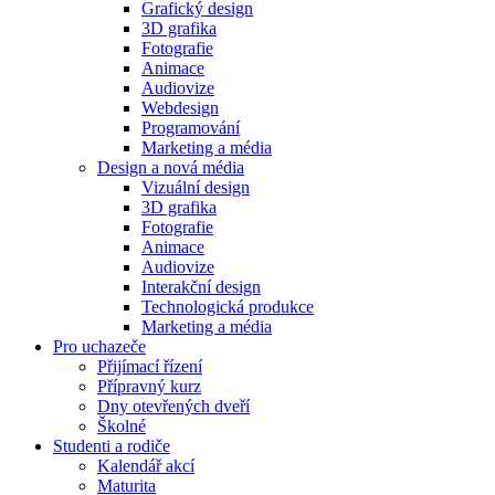
Grafický design
3D grafika
Fotografie
Animace
Audiovize
Webdesign
Programování
Marketing a média
Design a nová média
Vizuální design
3D grafika
Fotografie
Animace
Audiovize
Interakční design
Technologická produkce
Marketing a média
Pro uchazeče
Přijímací řízení
Přípravný kurz
Dny otevřených dveří
Školné
Studenti a rodiče
Kalendář akcí
Maturita