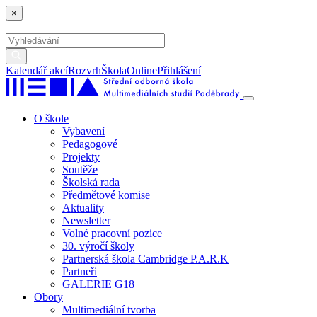
×
Kalendář akcí
Rozvrh
ŠkolaOnline
Přihlášení
O škole
Vybavení
Pedagogové
Projekty
Soutěže
Školská rada
Předmětové komise
Aktuality
Newsletter
Volné pracovní pozice
30. výročí školy
Partnerská škola Cambridge P.A.R.K
Partneři
GALERIE G18
Obory
Multimediální tvorba