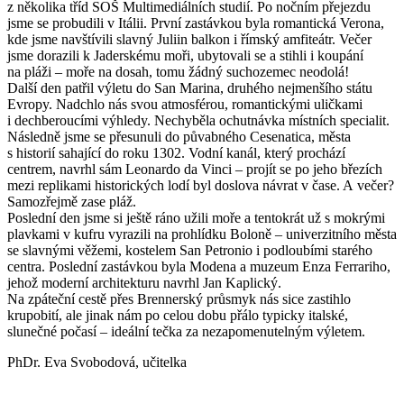
z několika tříd SOŠ Multimediálních studií. Po nočním přejezdu
jsme se probudili v Itálii. První zastávkou byla romantická Verona,
kde jsme navštívili slavný Juliin balkon i římský amfiteátr. Večer
jsme dorazili k Jaderskému moři, ubytovali se a stihli i koupání
na pláži – moře na dosah, tomu žádný suchozemec neodolá!
Další den patřil výletu do San Marina, druhého nejmenšího státu
Evropy. Nadchlo nás svou atmosférou, romantickými uličkami
i dechberoucími výhledy. Nechyběla ochutnávka místních specialit.
Následně jsme se přesunuli do půvabného Cesenatica, města
s historií sahající do roku 1302. Vodní kanál, který prochází
centrem, navrhl sám Leonardo da Vinci – projít se po jeho březích
mezi replikami historických lodí byl doslova návrat v čase. A večer?
Samozřejmě zase pláž.
Poslední den jsme si ještě ráno užili moře a tentokrát už s mokrými
plavkami v kufru vyrazili na prohlídku Boloně – univerzitního města
se slavnými věžemi, kostelem San Petronio i podloubími starého
centra. Poslední zastávkou byla Modena a muzeum Enza Ferrariho,
jehož moderní architekturu navrhl Jan Kaplický.
Na zpáteční cestě přes Brennerský průsmyk nás sice zastihlo
krupobití, ale jinak nám po celou dobu přálo typicky italské,
slunečné počasí – ideální tečka za nezapomenutelným výletem.
PhDr. Eva Svobodová, učitelka