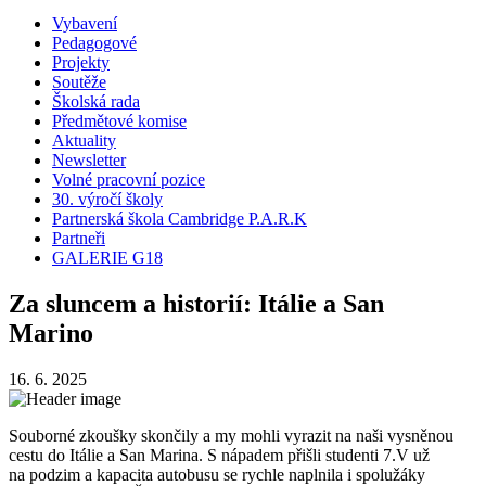
Vybavení
Pedagogové
Projekty
Soutěže
Školská rada
Předmětové komise
Aktuality
Newsletter
Volné pracovní pozice
30. výročí školy
Partnerská škola Cambridge P.A.R.K
Partneři
GALERIE G18
Za sluncem a historií: Itálie a San
Marino
16. 6. 2025
Souborné zkoušky skončily a my mohli vyrazit na naši vysněnou
cestu do Itálie a San Marina. S nápadem přišli studenti 7.V už
na podzim a kapacita autobusu se rychle naplnila i spolužáky