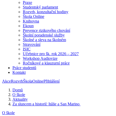
Praxe
Studentský parlament
Rozvrh, konzultační hodiny
Škola Online
Knihovna
Ekoun
Prevence rizikového chování
Školní poradenské služby
Školné a sleva na školném
Stravování
ISIC
Učebnice pro šk. rok 2026 – 2027
Workshop Audiovize
Ročníkové a klauzurní práce
Práce studentů
Kontakt
Akce
Rozvrh
ŠkolaOnline
Přihlášení
Domů
O škole
Aktuality
Za sluncem a historií: Itálie a San Marino
O škole