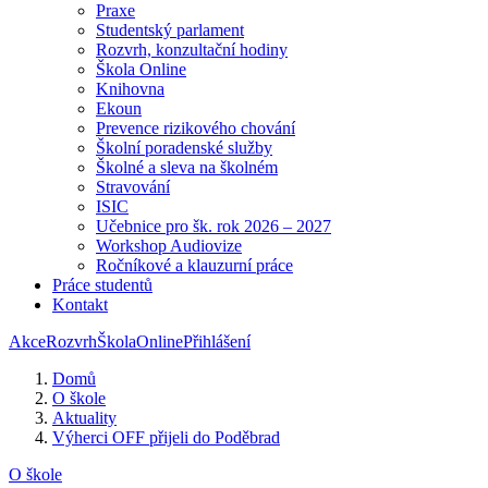
Praxe
Studentský parlament
Rozvrh, konzultační hodiny
Škola Online
Knihovna
Ekoun
Prevence rizikového chování
Školní poradenské služby
Školné a sleva na školném
Stravování
ISIC
Učebnice pro šk. rok 2026 – 2027
Workshop Audiovize
Ročníkové a klauzurní práce
Práce studentů
Kontakt
Akce
Rozvrh
ŠkolaOnline
Přihlášení
Domů
O škole
Aktuality
Výherci OFF přijeli do Poděbrad
O škole