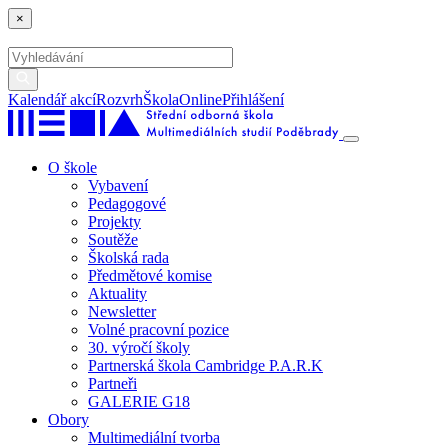
×
Kalendář akcí
Rozvrh
ŠkolaOnline
Přihlášení
O škole
Vybavení
Pedagogové
Projekty
Soutěže
Školská rada
Předmětové komise
Aktuality
Newsletter
Volné pracovní pozice
30. výročí školy
Partnerská škola Cambridge P.A.R.K
Partneři
GALERIE G18
Obory
Multimediální tvorba