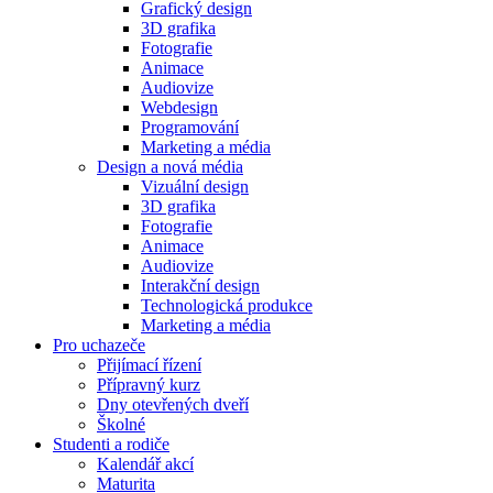
Grafický design
3D grafika
Fotografie
Animace
Audiovize
Webdesign
Programování
Marketing a média
Design a nová média
Vizuální design
3D grafika
Fotografie
Animace
Audiovize
Interakční design
Technologická produkce
Marketing a média
Pro uchazeče
Přijímací řízení
Přípravný kurz
Dny otevřených dveří
Školné
Studenti a rodiče
Kalendář akcí
Maturita