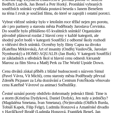
Bedřich Ludvík, Jan Beneš a Petr Horký. Promítání vybraných
soutěžních snímků vystřídala poutavá beseda s Janem Benešem
na téma I zvuk je součástí filmu, do které se zapojili i ostatní porotci.
Vybrat vítězné snímky bylo v letošním roce těžké nejen pro porotu,
ale i pro partnery a starostu města Poděbrady Jaroslava Červinku.
Do soutěže bylo přihlášeno 65 kvalitních snímků! Organizátor
původně plánoval rozdat 2 hlavní ceny v každé kategorii, ale
shodný počet bodů v kategorii Soutěžící z odborné školy rozhodl
o vítězství třech snímků. Oceněny byly filmy Capra na divoko
(Kateřina Mrklovská), Art of insanity (Ondřej Vasilovčík, Jaroslav
Nymburský) a HOMO AQUALIS (Jan Burk). V kategorii Soutěžící
ze základních a středních škol si hlavní cenu odnesli Alexandr
Marosz za film Slova a Matěj Perk za The World Upside Down.
Cenu diváků získal příběh z blízké budoucnosti s názvem Simul
(Pavel Vávra, Vít Michl), cenu starosty města Poděbrady převzal
Zdeněk Picpauer za Léta dozrávání a Centrum FotoŠkoda věnovalo
cenu Kateřině Vávrové za animaci Sněhulišky.
Čestné uznání poroty obdrželo dohromady jedenáct filmů: Time is
a storm (Kristýna Dydyková, Daniel Dydyk), Jen nuly a jedničky?
(Magdaléna Smetana, Ivan Smetana), (Ne)invalida (Oldřich Burda,
Tobiáš Kapek, Filip Felgr), Ludmila Honzová a Amatérské divadlo
v Havlíčkově Brodě (Ludmila Honzová, František Beneš, Jan