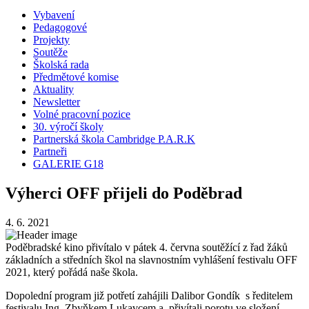
Vybavení
Pedagogové
Projekty
Soutěže
Školská rada
Předmětové komise
Aktuality
Newsletter
Volné pracovní pozice
30. výročí školy
Partnerská škola Cambridge P.A.R.K
Partneři
GALERIE G18
Výherci OFF přijeli do Poděbrad
4. 6. 2021
Poděbradské kino přivítalo v pátek 4. června soutěžící z řad žáků
základních a středních škol na slavnostním vyhlášení festivalu OFF
2021, který pořádá naše škola.
Dopolední program již potřetí zahájili Dalibor Gondík s ředitelem
festivalu Ing. Zbyňkem Lukavcem a přivítali porotu ve složení