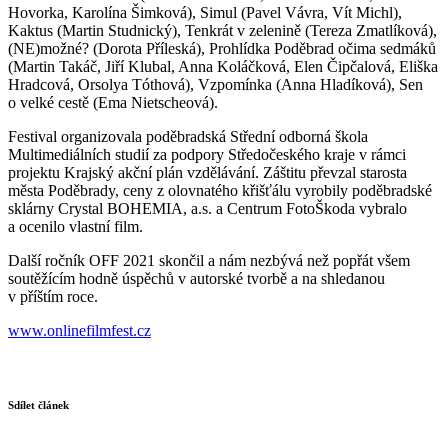
Hovorka, Karolína Šimková), Simul (Pavel Vávra, Vít Michl),
Kaktus (Martin Studnický), Tenkrát v zelenině (Tereza Zmatlíková),
(NE)možné? (Dorota Příleská), Prohlídka Poděbrad očima sedmáků
(Martin Takáč, Jiří Klubal, Anna Koláčková, Elen Čipčalová, Eliška
Hradcová, Orsolya Tóthová), Vzpomínka (Anna Hladíková), Sen
o velké cestě (Ema Nietscheová).
Festival organizovala poděbradská Střední odborná škola
Multimediálních studií za podpory Středočeského kraje v rámci
projektu Krajský akční plán vzdělávání. Záštitu převzal starosta
města Poděbrady, ceny z olovnatého křišťálu vyrobily poděbradské
sklárny Crystal BOHEMIA, a.s. a Centrum FotoŠkoda vybralo
a ocenilo vlastní film.
Další ročník OFF 2021 skončil a nám nezbývá než popřát všem
soutěžícím hodně úspěchů v autorské tvorbě a na shledanou
v příštím roce.
www.onlinefilmfest.cz
Sdílet článek