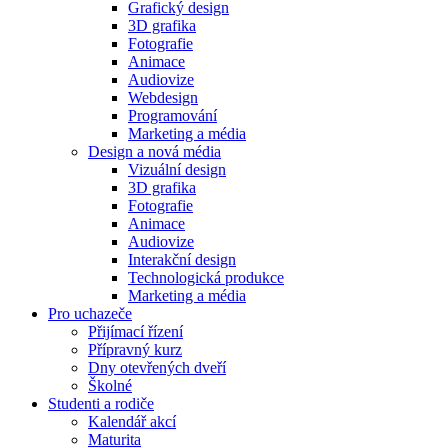
Grafický design
3D grafika
Fotografie
Animace
Audiovize
Webdesign
Programování
Marketing a média
Design a nová média
Vizuální design
3D grafika
Fotografie
Animace
Audiovize
Interakční design
Technologická produkce
Marketing a média
Pro uchazeče
Přijímací řízení
Přípravný kurz
Dny otevřených dveří
Školné
Studenti a rodiče
Kalendář akcí
Maturita