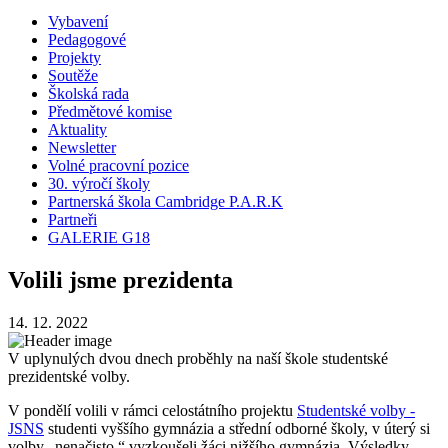
Vybavení
Pedagogové
Projekty
Soutěže
Školská rada
Předmětové komise
Aktuality
Newsletter
Volné pracovní pozice
30. výročí školy
Partnerská škola Cambridge P.A.R.K
Partneři
GALERIE G18
Volili jsme prezidenta
14. 12. 2022
V uplynulých dvou dnech proběhly na naší škole studentské
prezidentské volby.
V pondělí volili v rámci celostátního projektu
Studentské volby -
JSNS
studenti vyššího gymnázia a střední odborné školy, v úterý si
volby „nenačisto “ vyzkoušeli žáci nižšího gymnázia. Výsledky