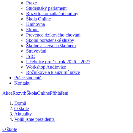
Praxe
Studentský parlament
Rozvrh, konzultační hodiny
Škola Online
Knihovna
Ekoun
Prevence rizikového chování
Školní poradenské služby
Školné a sleva na školném
Stravování
ISIC
Učebnice pro šk. rok 2026 – 2027
Workshop Audiovize
Ročníkové a klauzurní práce
Práce studentů
Kontakt
Akce
Rozvrh
ŠkolaOnline
Přihlášení
Domů
O škole
Aktuality
Volili jsme prezidenta
O škole