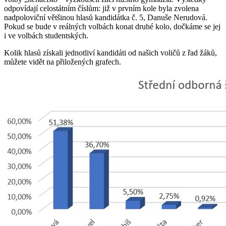
odpovídají celostátním číslům: již v prvním kole byla zvolena
nadpoloviční většinou hlasů kandidátka č. 5, Danuše Nerudová.
Pokud se bude v reálných volbách konat druhé kolo, dočkáme se jej
i ve volbách studentských.
Kolik hlasů získali jednotliví kandidáti od našich voličů z řad žáků,
můžete vidět na přiložených grafech.