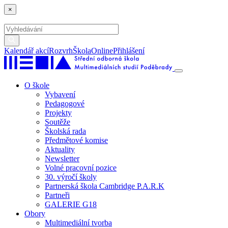
×
Kalendář akcí
Rozvrh
ŠkolaOnline
Přihlášení
O škole
Vybavení
Pedagogové
Projekty
Soutěže
Školská rada
Předmětové komise
Aktuality
Newsletter
Volné pracovní pozice
30. výročí školy
Partnerská škola Cambridge P.A.R.K
Partneři
GALERIE G18
Obory
Multimediální tvorba