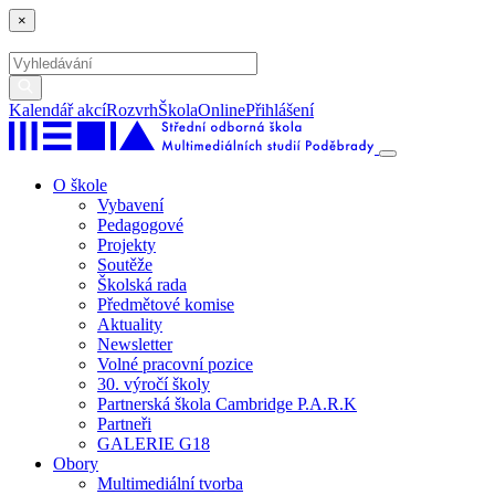
×
Kalendář akcí
Rozvrh
ŠkolaOnline
Přihlášení
O škole
Vybavení
Pedagogové
Projekty
Soutěže
Školská rada
Předmětové komise
Aktuality
Newsletter
Volné pracovní pozice
30. výročí školy
Partnerská škola Cambridge P.A.R.K
Partneři
GALERIE G18
Obory
Multimediální tvorba