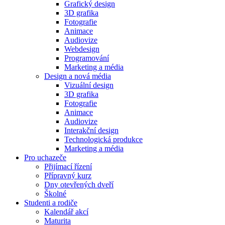
Grafický design
3D grafika
Fotografie
Animace
Audiovize
Webdesign
Programování
Marketing a média
Design a nová média
Vizuální design
3D grafika
Fotografie
Animace
Audiovize
Interakční design
Technologická produkce
Marketing a média
Pro uchazeče
Přijímací řízení
Přípravný kurz
Dny otevřených dveří
Školné
Studenti a rodiče
Kalendář akcí
Maturita