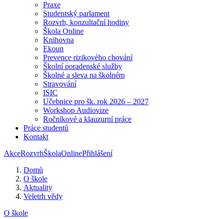
Praxe
Studentský parlament
Rozvrh, konzultační hodiny
Škola Online
Knihovna
Ekoun
Prevence rizikového chování
Školní poradenské služby
Školné a sleva na školném
Stravování
ISIC
Učebnice pro šk. rok 2026 – 2027
Workshop Audiovize
Ročníkové a klauzurní práce
Práce studentů
Kontakt
Akce
Rozvrh
ŠkolaOnline
Přihlášení
Domů
O škole
Aktuality
Veletrh vědy
O škole