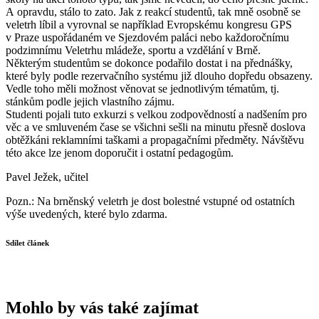
A opravdu, stálo to zato. Jak z reakcí studentů, tak mně osobně se
veletrh líbil a vyrovnal se například Evropskému kongresu GPS
v Praze uspořádaném ve Sjezdovém paláci nebo každoročnímu
podzimnímu Veletrhu mládeže, sportu a vzdělání v Brně.
Některým studentům se dokonce podařilo dostat i na přednášky,
které byly podle rezervačního systému již dlouho dopředu obsazeny.
Vedle toho měli možnost věnovat se jednotlivým tématům, tj.
stánkům podle jejich vlastního zájmu.
Studenti pojali tuto exkurzi s velkou zodpovědností a nadšením pro
věc a ve smluveném čase se všichni sešli na minutu přesně doslova
obtěžkáni reklamními taškami a propagačními předměty. Návštěvu
této akce lze jenom doporučit i ostatní pedagogům.
Pavel Ježek, učitel
Pozn.: Na brněnský veletrh je dost bolestné vstupné od ostatních
výše uvedených, které bylo zdarma.
Sdílet článek
Mohlo by vás také zajímat