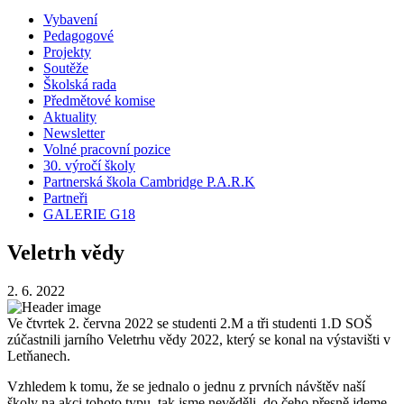
Vybavení
Pedagogové
Projekty
Soutěže
Školská rada
Předmětové komise
Aktuality
Newsletter
Volné pracovní pozice
30. výročí školy
Partnerská škola Cambridge P.A.R.K
Partneři
GALERIE G18
Veletrh vědy
2. 6. 2022
Ve čtvrtek 2. června 2022 se studenti 2.M a tři studenti 1.D SOŠ
zúčastnili jarního Veletrhu vědy 2022, který se konal na výstavišti v
Letňanech.
Vzhledem k tomu, že se jednalo o jednu z prvních návštěv naší
školy na akci tohoto typu, tak jsme nevěděli, do čeho přesně jdeme.