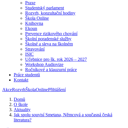
Praxe
Studentský parlament
Rozvrh, konzultační hodiny
Škola Online
Knihovna
Ekoun
Prevence rizikového chování
Školní poradenské služby
Školné a sleva na školném
Stravování
ISIC
Učebnice pro šk. rok 2026 – 2027
Workshop Audiovize
Ročníkové a klauzurní práce
Práce studentů
Kontakt
Akce
Rozvrh
ŠkolaOnline
Přihlášení
Domů
O škole
Aktuality
Jak spolu souvisí Smetana, Němcová a současná česká
literatura?