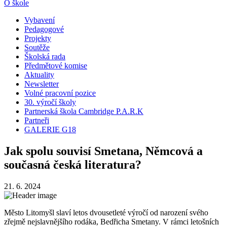
O škole
Vybavení
Pedagogové
Projekty
Soutěže
Školská rada
Předmětové komise
Aktuality
Newsletter
Volné pracovní pozice
30. výročí školy
Partnerská škola Cambridge P.A.R.K
Partneři
GALERIE G18
Jak spolu souvisí Smetana, Němcová a
současná česká literatura?
21. 6. 2024
Město Litomyšl slaví letos dvousetleté výročí od narození svého
zřejmě nejslavnějšího rodáka, Bedřicha Smetany. V rámci letošních