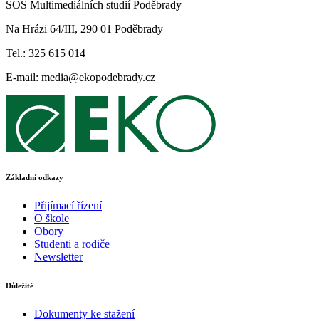
SOŠ Multimediálních studií Poděbrady
Na Hrázi 64/III, 290 01 Poděbrady
Tel.: 325 615 014
E-mail: media@ekopodebrady.cz
Základní odkazy
Přijímací řízení
O škole
Obory
Studenti a rodiče
Newsletter
Důležité
Dokumenty ke stažení