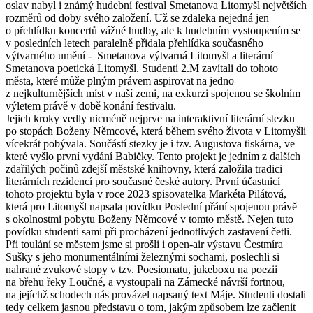
oslav nabyl i známý hudební festival Smetanova Litomyšl největších
rozměrů od doby svého založení. Už se zdaleka nejedná jen
o přehlídku koncertů vážné hudby, ale k hudebním vystoupením se
v posledních letech paralelně přidala přehlídka současného
výtvarného umění - Smetanova výtvarná Litomyšl a literární
Smetanova poetická Litomyšl. Studenti 2.M zavítali do tohoto
města, které může plným právem aspirovat na jedno
z nejkulturnějších míst v naší zemi, na exkurzi spojenou se školním
výletem právě v době konání festivalu.
Jejich kroky vedly nicméně nejprve na interaktivní literární stezku
po stopách Boženy Němcové, která během svého života v Litomyšli
vícekrát pobývala. Součástí stezky je i tzv. Augustova tiskárna, ve
které vyšlo první vydání Babičky. Tento projekt je jedním z dalších
zdařilých počinů zdejší městské knihovny, která založila tradici
literárních rezidencí pro současné české autory. První účastnicí
tohoto projektu byla v roce 2023 spisovatelka Markéta Pilátová,
která pro Litomyšl napsala povídku Poslední přání spojenou právě
s okolnostmi pobytu Boženy Němcové v tomto městě. Nejen tuto
povídku studenti sami při procházení jednotlivých zastavení četli.
Při toulání se městem jsme si prošli i open-air výstavu Čestmíra
Sušky s jeho monumentálními železnými sochami, poslechli si
nahrané zvukové stopy v tzv. Poesiomatu, jukeboxu na poezii
na břehu řeky Loučné, a vystoupali na Zámecké návrší fortnou,
na jejíchž schodech nás provázel napsaný text Máje. Studenti dostali
tedy celkem jasnou představu o tom, jakým způsobem lze začlenit