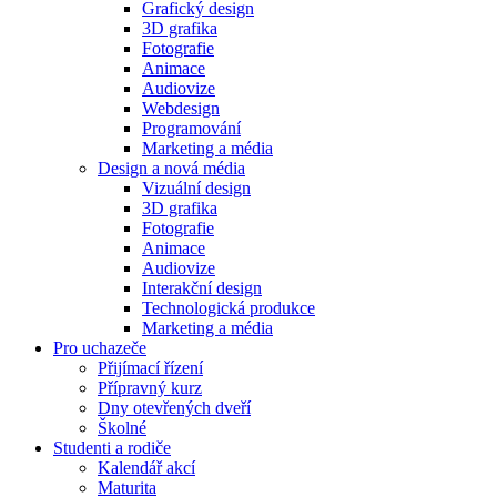
Grafický design
3D grafika
Fotografie
Animace
Audiovize
Webdesign
Programování
Marketing a média
Design a nová média
Vizuální design
3D grafika
Fotografie
Animace
Audiovize
Interakční design
Technologická produkce
Marketing a média
Pro uchazeče
Přijímací řízení
Přípravný kurz
Dny otevřených dveří
Školné
Studenti a rodiče
Kalendář akcí
Maturita