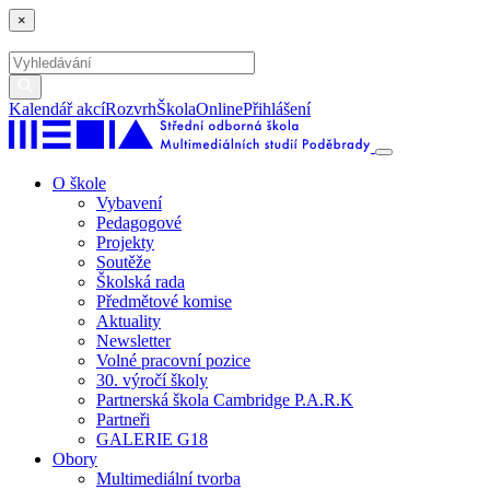
×
Kalendář akcí
Rozvrh
ŠkolaOnline
Přihlášení
O škole
Vybavení
Pedagogové
Projekty
Soutěže
Školská rada
Předmětové komise
Aktuality
Newsletter
Volné pracovní pozice
30. výročí školy
Partnerská škola Cambridge P.A.R.K
Partneři
GALERIE G18
Obory
Multimediální tvorba