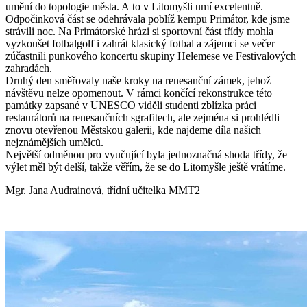
umění do topologie města. A to v Litomyšli umí excelentně.
Odpočinková část se odehrávala poblíž kempu Primátor, kde jsme
strávili noc. Na Primátorské hrázi si sportovní část třídy mohla
vyzkoušet fotbalgolf i zahrát klasický fotbal a zájemci se večer
zúčastnili punkového koncertu skupiny Helemese ve Festivalových
zahradách.
Druhý den směřovaly naše kroky na renesanční zámek, jehož
návštěvu nelze opomenout. V rámci končící rekonstrukce této
památky zapsané v UNESCO viděli studenti zblízka práci
restaurátorů na renesančních sgrafitech, ale zejména si prohlédli
znovu otevřenou Městskou galerii, kde najdeme díla našich
nejznámějších umělců.
Největší odměnou pro vyučující byla jednoznačná shoda třídy, že
výlet měl být delší, takže věřím, že se do Litomyšle ještě vrátíme.
Mgr. Jana Audrainová, třídní učitelka MMT2