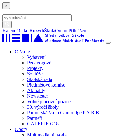
×
Kalendář akcí
Rozvrh
ŠkolaOnline
Přihlášení
O škole
Vybavení
Pedagogové
Projekty
Soutěže
Školská rada
Předmětové komise
Aktuality
Newsletter
Volné pracovní pozice
30. výročí školy
Partnerská škola Cambridge P.A.R.K
Partneři
GALERIE G18
Obory
Multimediální tvorba