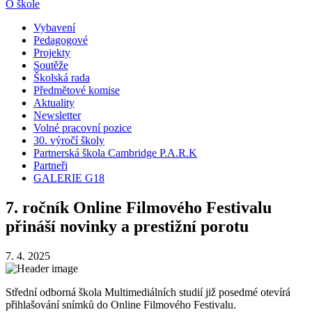
O škole
Vybavení
Pedagogové
Projekty
Soutěže
Školská rada
Předmětové komise
Aktuality
Newsletter
Volné pracovní pozice
30. výročí školy
Partnerská škola Cambridge P.A.R.K
Partneři
GALERIE G18
7. ročník Online Filmového Festivalu
přináší novinky a prestižní porotu
7. 4. 2025
Střední odborná škola Multimediálních studií již posedmé otevírá
přihlašování snímků do Online Filmového Festivalu.