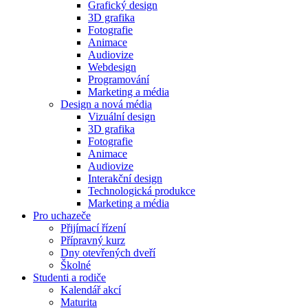
Grafický design
3D grafika
Fotografie
Animace
Audiovize
Webdesign
Programování
Marketing a média
Design a nová média
Vizuální design
3D grafika
Fotografie
Animace
Audiovize
Interakční design
Technologická produkce
Marketing a média
Pro uchazeče
Přijímací řízení
Přípravný kurz
Dny otevřených dveří
Školné
Studenti a rodiče
Kalendář akcí
Maturita