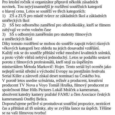
Pro letošní ročník si organizátor připravil několik zásadních
novinek. Tou nejvýznamnější je rozšíření soutěžních kategorií
o hlavní cenu. Letos se soutěží ve třech kategoriích:
1) ZŠ a ZUŠ pro mladé tvůrce ze základních škol a základních
uměleckých škol
2) SŠ bez odborného zaměření pro středoškoláky, kteří se filmem
zabývají ve svém volném čase
3) SŠ s odborným zaměřením pro studenty filmových
a uměleckých škol
Díky tomuto rozdělení se mohou do soutěže zapojit tvůrci různých
věkových kategorií bez ohledu na jejich dosavadní vzdělání.
Každý rok se do soutěže přihlásí velké množství kvalitních snímků,
a proto výběr vítězů nebývá jednoduchý. Letos se podařilo sestavit
porotu z filmových profesionálů, kteří stojí za úspěšným
miniseriálem Metoda Markovič: Hojer. Tento seriál byl oceněn jako
nejlepší seriál střední a východní Evropy na prestižním festivalu
Serial Killer a zároveň získal deset nominací na Českého lva.
V porotě letos usedne scénárista, režisér a producent, kreativní
producent TV Nova a Voyo Tomáš Hruška, filmový producent ze
společnosti Blue Hills Pictures Lukáš Mráček a kameraman,
absolvent katedry kamery pražské FAMU a člen Asociace českých
kameramanů Ondřej Belica.
Doporučujeme pečlivě si prostudovat soutěžní propozice, neztrácet
čas a přihlásit až tři snímky, aby se zvýšila šance na úspěch. Těšíme
se na vaši filmovou tvorbu!