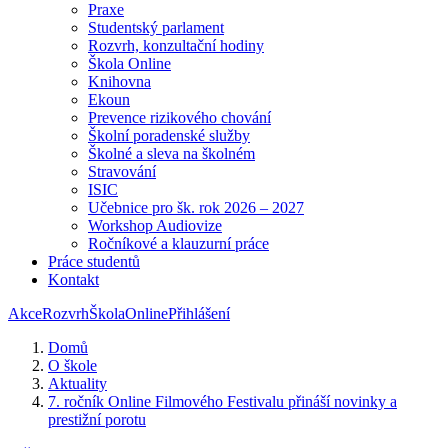
Praxe
Studentský parlament
Rozvrh, konzultační hodiny
Škola Online
Knihovna
Ekoun
Prevence rizikového chování
Školní poradenské služby
Školné a sleva na školném
Stravování
ISIC
Učebnice pro šk. rok 2026 – 2027
Workshop Audiovize
Ročníkové a klauzurní práce
Práce studentů
Kontakt
Akce
Rozvrh
ŠkolaOnline
Přihlášení
Domů
O škole
Aktuality
7. ročník Online Filmového Festivalu přináší novinky a
prestižní porotu