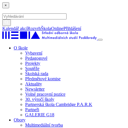
×
Kalendář akcí
Rozvrh
ŠkolaOnline
Přihlášení
O škole
Vybavení
Pedagogové
Projekty
Soutěže
Školská rada
Předmětové komise
Aktuality
Newsletter
Volné pracovní pozice
30. výročí školy
Partnerská škola Cambridge P.A.R.K
Partneři
GALERIE G18
Obory
Multimediální tvorba