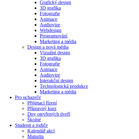
Grafický design
3D grafika
Fotografie
Animace
Audiovize
Webdesign
Programování
Marketing a média
Design a nová média
Vizuální design
3D grafika
Fotografie
Animace
Audiovize
Interakční design
Technologická produkce
Marketing a média
Pro uchazeče
Přijímací řízení
Přípravný kurz
Dny otevřených dveří
Školné
Studenti a rodiče
Kalendář akcí
Maturita