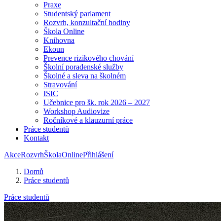
Praxe
Studentský parlament
Rozvrh, konzultační hodiny
Škola Online
Knihovna
Ekoun
Prevence rizikového chování
Školní poradenské služby
Školné a sleva na školném
Stravování
ISIC
Učebnice pro šk. rok 2026 – 2027
Workshop Audiovize
Ročníkové a klauzurní práce
Práce studentů
Kontakt
Akce
Rozvrh
ŠkolaOnline
Přihlášení
Domů
Práce studentů
Práce studentů