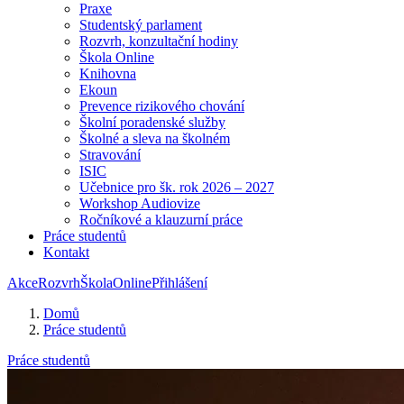
Praxe
Studentský parlament
Rozvrh, konzultační hodiny
Škola Online
Knihovna
Ekoun
Prevence rizikového chování
Školní poradenské služby
Školné a sleva na školném
Stravování
ISIC
Učebnice pro šk. rok 2026 – 2027
Workshop Audiovize
Ročníkové a klauzurní práce
Práce studentů
Kontakt
Akce
Rozvrh
ŠkolaOnline
Přihlášení
Domů
Práce studentů
Práce studentů