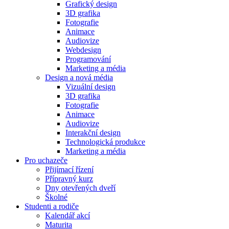
Grafický design
3D grafika
Fotografie
Animace
Audiovize
Webdesign
Programování
Marketing a média
Design a nová média
Vizuální design
3D grafika
Fotografie
Animace
Audiovize
Interakční design
Technologická produkce
Marketing a média
Pro uchazeče
Přijímací řízení
Přípravný kurz
Dny otevřených dveří
Školné
Studenti a rodiče
Kalendář akcí
Maturita