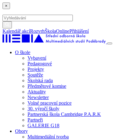
×
Kalendář akcí
Rozvrh
ŠkolaOnline
Přihlášení
O škole
Vybavení
Pedagogové
Projekty
Soutěže
Školská rada
Předmětové komise
Aktuality
Newsletter
Volné pracovní pozice
30. výročí školy
Partnerská škola Cambridge P.A.R.K
Partneři
GALERIE G18
Obory
Multimediální tvorba