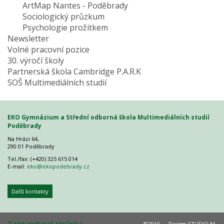
ArtMap Nantes - Poděbrady
Sociologický průzkum
Psychologie prožitkem
Newsletter
Volné pracovní pozice
30. výročí školy
Partnerská škola Cambridge P.A.R.K
SOŠ Multimediálních studií
EKO Gymnázium a Střední odborná škola Multimediálních studií
Poděbrady
Na Hrázi 64,
290 01 Poděbrady
Tel./fax: (+420) 325 615 014
E-mail:
eko@ekopodebrady.cz
Další kontakty
Tato webová stránka
©2016 — Design
STUDIO M
,