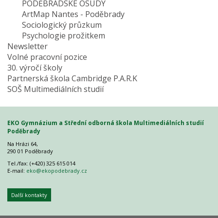
PODĚBRADSKÉ OSUDY
ArtMap Nantes - Poděbrady
Sociologický průzkum
Psychologie prožitkem
Newsletter
Volné pracovní pozice
30. výročí školy
Partnerská škola Cambridge P.A.R.K
SOŠ Multimediálních studií
EKO Gymnázium a Střední odborná škola Multimediálních studií
Poděbrady
Na Hrázi 64,
290 01 Poděbrady
Tel./fax: (+420) 325 615 014
E-mail:
eko@ekopodebrady.cz
Další kontakty