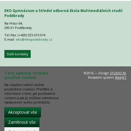
EKO Gymnázium a Střední odborná škola Multimediálních studií
Poděbrady
Na Hrázi 64,
290 01 Poděbrady
Tel./fax: (+420) 325 615 014
E-mail:
eko@ekopodebrady.cz
Další kontakty
Tato webová stránka
©2016 — Design
STUDIO M
,
používá cookies
Redakční systém
WebJET
Na zlepšení našich služeb
používáme cookies. Přečtěte si
informace o tom, jak používáme
cookies a jak je můžete odmítnout
nastavením svého prohlížeče.
Akceptovat vše
Zamítnout vše