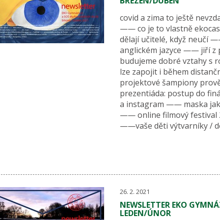
BŘEZEN/DUBEN
covid a zima to ještě nevz
—— co je to vlastně ekoc
dělají učitelé, když neučí
anglickém jazyce —— jiří 
budujeme dobré vztahy s r
lze zapojit i během distan
projektové šampiony prov
prezentiáda: postup do fi
a instagram —— maska jak
—— online filmový festiv
——vaše děti výtvarníky / de
26. 2. 2021
NEWSLETTER EKO GYMNÁZ
LEDEN/ÚNOR