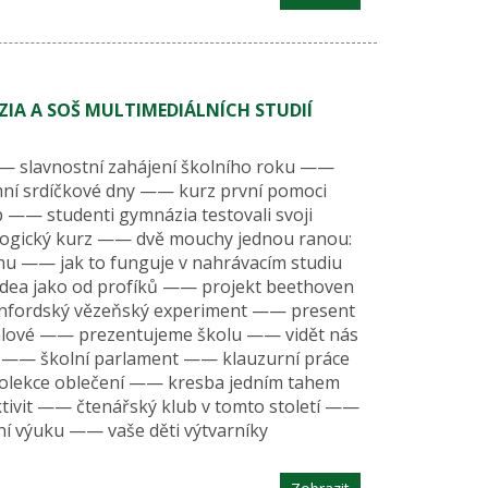
IA A SOŠ MULTIMEDIÁLNÍCH STUDIÍ
 —— slavnostní zahájení školního roku ——
ní srdíčkové dny —— kurz první pomoci
—— studenti gymnázia testovali svoji
ogický kurz —— dvě mouchy jednou ranou:
inu —— jak to funguje v nahrávacím studiu
dea jako od profíků —— projekt beethoven
anfordský vězeňský experiment —— present
rálové —— prezentujeme školu —— vidět nás
ce —— školní parlament —— klauzurní práce
kolekce oblečení —— kresba jedním tahem
tivit —— čtenářský klub v tomto století ——
ní výuku —— vaše děti výtvarníky