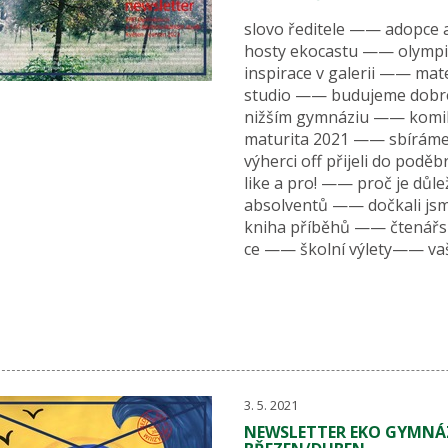
slovo ředitele —— adopce 
hosty ekocastu —— olymp
inspirace v galerii —— mat
studio —— budujeme dobré 
nižším gymnáziu —— komi
maturita 2021 —— sbírám
výherci off přijeli do pod
like a pro! —— proč je důle
absolventů —— dočkali j
kniha příběhů —— čtenářs
ce —— školní výlety—— vaše 
3. 5. 2021
NEWSLETTER EKO GYMNÁZ