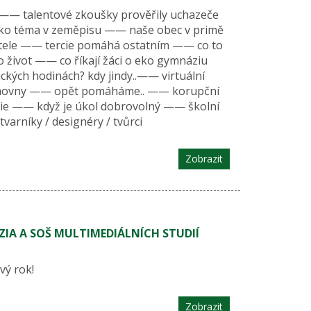
e —— talentové zkoušky prověřily uchazeče
ako téma v zeměpisu —— naše obec v primě
tele —— tercie pomáhá ostatním —— co to
 život —— co říkají žáci o eko gymnáziu
kých hodinách? kdy jindy..—— virtuální
ěmovny —— opět pomáháme.. —— korupční
ie —— když je úkol dobrovolný —— školní
varníky / designéry / tvůrci
Zobrazit
IA A SOŠ MULTIMEDIÁLNÍCH STUDIÍ
vý rok!
Zobrazit