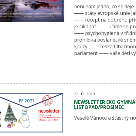
není nám jedno, co se děj
—— státy evropské unie j
—— recept na dobrého pří
je šikana? —— učíme se pro
—— psychohygiena v třídnic
prohlídka poslanecké sn
kauzy —— česká filharmon
parlament —— vaše děti výt
22. 12. 2020
NEWSLETTER EKO GYMNÁZ
LISTOPAD/PROSINEC
Veselé Vánoce a šťastný no