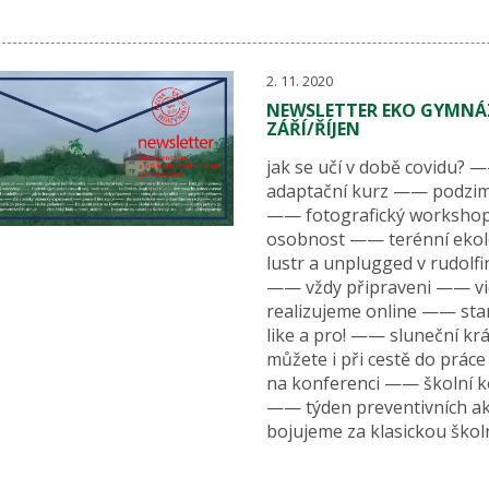
2. 11. 2020
NEWSLETTER EKO GYMNÁZ
ZÁŘÍ/ŘÍJEN
jak se učí v době covidu?
adaptační kurz —— podzim
—— fotografický workshop 
osobnost —— terénní ekol
lustr a unplugged v rudolf
—— vždy připraveni —— vi
realizujeme online —— st
like a pro! —— sluneční k
můžete i při cestě do prá
na konferenci —— školní 
—— týden preventivních ak
bojujeme za klasickou škol