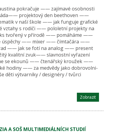
austina pokračuje —— zajímavé osobnosti
iáda—— projektový den beethoven ——
ematik v naší škole —— jak funguje grafické
vztahy s rodiči —— pololetní projekty na
ks tvořený v přírodě —— pomáháme ——
e úspěchy —— mixer —— čímtačára ——
ěbrad —— jak se fotí na analog —— present
žitý kvalitní zvuk—— slavnostní vyřazení
sme se ekounů —— čtenářský kroužek ——
ké hodiny —— za medvědy jako dobrovolni-
děti výtvarníky / designéry / tvůrci
Zobrazit
IA A SOŠ MULTIMEDIÁLNÍCH STUDIÍ