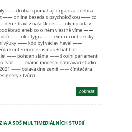
daly —— druháci pomáhají organizaci debra
ast —— online beseda s psycholožkou —— co
 —— den zdraví v naší škole—— olympiáda v
z poděbrad aneb co o něm vlastně víme ——
odiči —— oko tygra —— externí odborníky
ční výuky —— kdo byl václav havel ——
ěřila konference erasmus + babbat ——
nále! —— bohdan sláma —— školní parlament
o tvář —— máme moderní nahrávací studio
al 2021 —— oslava dne země —— čímtačára
signéry / tvůrci
Zobrazit
IA A SOŠ MULTIMEDIÁLNÍCH STUDIÍ