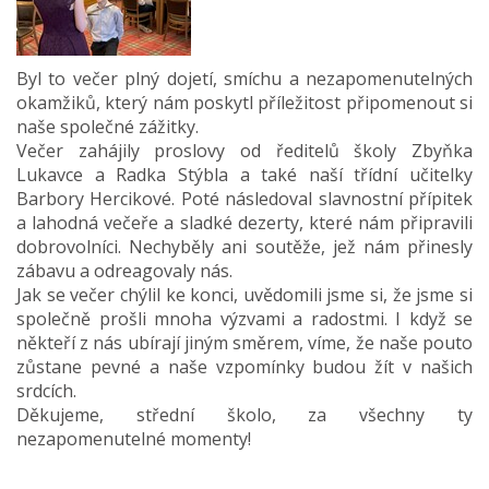
Byl to večer plný dojetí, smíchu a nezapomenutelných
okamžiků, který nám poskytl příležitost připomenout si
naše společné zážitky.
Večer zahájily proslovy od ředitelů školy Zbyňka
Lukavce a Radka Stýbla a také naší třídní učitelky
Barbory Hercikové. Poté následoval slavnostní přípitek
a lahodná večeře a sladké dezerty, které nám připravili
dobrovolníci. Nechyběly ani soutěže, jež nám přinesly
zábavu a odreagovaly nás.
Jak se večer chýlil ke konci, uvědomili jsme si, že jsme si
společně prošli mnoha výzvami a radostmi. I když se
někteří z nás ubírají jiným směrem, víme, že naše pouto
zůstane pevné a naše vzpomínky budou žít v našich
srdcích.
Děkujeme, střední školo, za všechny ty
nezapomenutelné momenty!