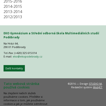
2015-2016
2014-2015
2013-2014
2012/2013
EKO Gymnázium a Střední odborná škola Multimediálních studií
Poděbrady
Na Hrázi 64,
290 01 Poděbrady
Tel./fax: (+420) 325 615 014
E-mail:
eko@ekopodebrady.cz
Další kontakty
Tato webová stránka
©2016 — Design
STUDIO M
,
používá cookies
Redakční systém
WebJET
Na zlepšení našich služeb
používáme cookies. Přečtěte si
informace o tom, jak používáme
cookies a jak je můžete odmítnout