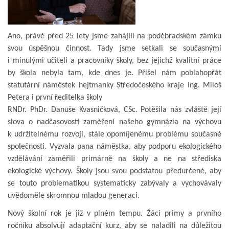
Ano, právě před 25 lety jsme zahájili na poděbradském zámku
svou úspěšnou činnost. Tady jsme setkali se současnými
i minulými učiteli a pracovníky školy, bez jejichž kvalitní práce
by škola nebyla tam, kde dnes je. Přišel nám poblahopřát
statutární náměstek hejtmanky Středočeského kraje Ing. Miloš
Petera i první ředitelka školy
RNDr. PhDr. Danuše Kvasničková, CSc. Potěšila nás zvláště její
slova o nadčasovosti zaměření našeho gymnázia na výchovu
k udržitelnému rozvoji, stále opomíjenému problému současné
společnosti. Vyzvala pana náměstka, aby podporu ekologického
vzdělávání zaměřili primárně na školy a ne na střediska
ekologické výchovy. Školy jsou svou podstatou předurčené, aby
se touto problematikou systematicky zabývaly a vychovávaly
uvědoměle skromnou mladou generaci.
Nový školní rok je již v plném tempu. Žáci primy a prvního
ročníku absolvují adaptační kurz, aby se naladili na důležitou