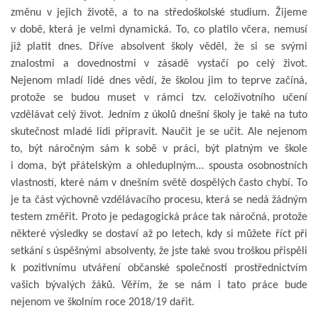
změnu v jejich životě, a to na středoškolské studium. Žijeme
v době, která je velmi dynamická. To, co platilo včera, nemusí
již platit dnes. Dříve absolvent školy věděl, že si se svými
znalostmi a dovednostmi v zásadě vystačí po celý život.
Nejenom mladí lidé dnes vědí, že školou jim to teprve začíná,
protože se budou muset v rámci tzv. celoživotního učení
vzdělávat celý život. Jedním z úkolů dnešní školy je také na tuto
skutečnost mladé lidi připravit. Naučit je se učit. Ale nejenom
to, být náročným sám k sobě v práci, být platným ve škole
i doma, být přátelským a ohleduplným… spousta osobnostních
vlastností, které nám v dnešním světě dospělých často chybí. To
je ta část výchovně vzdělávacího procesu, která se nedá žádným
testem změřit. Proto je pedagogická práce tak náročná, protože
některé výsledky se dostaví až po letech, kdy si můžete říct při
setkání s úspěšnými absolventy, že jste také svou troškou přispěli
k pozitivnímu utváření občanské společnosti prostřednictvím
vašich bývalých žáků. Věřím, že se nám i tato práce bude
nejenom ve školním roce 2018/19 dařit.