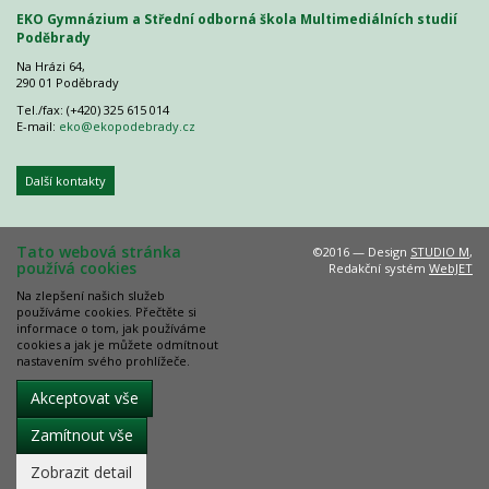
EKO Gymnázium a Střední odborná škola Multimediálních studií
Poděbrady
Na Hrázi 64,
290 01 Poděbrady
Tel./fax: (+420) 325 615 014
E-mail:
eko@ekopodebrady.cz
Další kontakty
Tato webová stránka
©2016 — Design
STUDIO M
,
používá cookies
Redakční systém
WebJET
Na zlepšení našich služeb
používáme cookies. Přečtěte si
informace o tom, jak používáme
cookies a jak je můžete odmítnout
nastavením svého prohlížeče.
Akceptovat vše
Zamítnout vše
Zobrazit detail