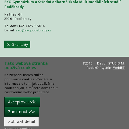
EKO Gymnázium a Střední odborná škola Multimediálních studií
Poděbrady
Na Hrázi 64,
290 01 Poděbrady
Tel./fax: (+420) 325 615 014
E-mail:
eko@ekopodebrady.cz
Další kontakty
Tato webová stránka
©2016 — Design
STUDIO M
,
používá cookies
Redakční systém
WebJET
Na zlepšení našich služeb
používáme cookies. Přečtěte si
informace o tom, jak používáme
cookies a jak je můžete odmítnout
nastavením svého prohlížeče.
Akceptovat vše
Zamítnout vše
Zobrazit detail
Nastavení cookies