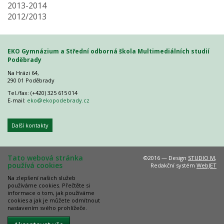
2013-2014
2012/2013
EKO Gymnázium a Střední odborná škola Multimediálních studií
Poděbrady
Na Hrázi 64,
290 01 Poděbrady
Tel./fax: (+420) 325 615 014
E-mail:
eko@ekopodebrady.cz
Další kontakty
Tato webová stránka
©2016 — Design
STUDIO M
,
používá cookies
Redakční systém
WebJET
Na zlepšení našich služeb
používáme cookies. Přečtěte si
informace o tom, jak používáme
cookies a jak je můžete odmítnout
nastavením svého prohlížeče.