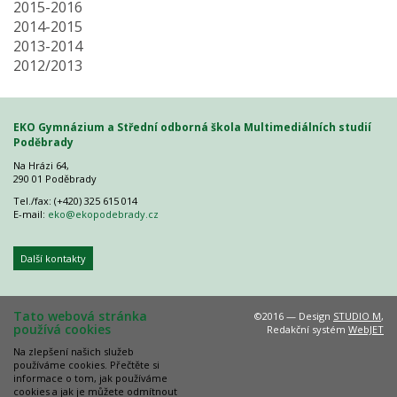
2015-2016
2014-2015
2013-2014
2012/2013
EKO Gymnázium a Střední odborná škola Multimediálních studií
Poděbrady
Na Hrázi 64,
290 01 Poděbrady
Tel./fax: (+420) 325 615 014
E-mail:
eko@ekopodebrady.cz
Další kontakty
Tato webová stránka
©2016 — Design
STUDIO M
,
používá cookies
Redakční systém
WebJET
Na zlepšení našich služeb
používáme cookies. Přečtěte si
informace o tom, jak používáme
cookies a jak je můžete odmítnout