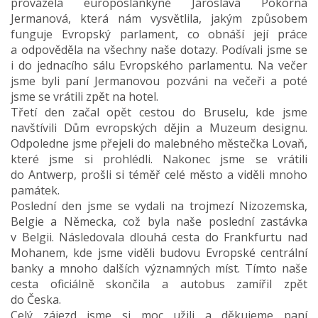
provázela europoslankyně Jaroslava Pokorná
Jermanová, která nám vysvětlila, jakým způsobem
funguje Evropský parlament, co obnáší její práce
a odpověděla na všechny naše dotazy. Podívali jsme se
i do jednacího sálu Evropského parlamentu. Na večer
jsme byli paní Jermanovou pozváni na večeři a poté
jsme se vrátili zpět na hotel.
Třetí den začal opět cestou do Bruselu, kde jsme
navštívili Dům evropských dějin a Muzeum designu.
Odpoledne jsme přejeli do malebného městečka Lovaň,
které jsme si prohlédli. Nakonec jsme se vrátili
do Antwerp, prošli si téměř celé město a viděli mnoho
památek.
Poslední den jsme se vydali na trojmezí Nizozemska,
Belgie a Německa, což byla naše poslední zastávka
v Belgii. Následovala dlouhá cesta do Frankfurtu nad
Mohanem, kde jsme viděli budovu Evropské centrální
banky a mnoho dalších významných míst. Tímto naše
cesta oficiálně skončila a autobus zamířil zpět
do Česka.
Celý zájezd jsme si moc užili a děkujeme paní