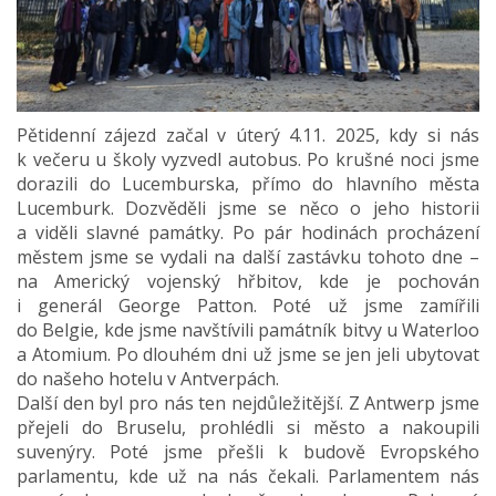
Pětidenní zájezd začal v úterý 4.11. 2025, kdy si nás
k večeru u školy vyzvedl autobus. Po krušné noci jsme
dorazili do Lucemburska, přímo do hlavního města
Lucemburk. Dozvěděli jsme se něco o jeho historii
a viděli slavné památky. Po pár hodinách procházení
městem jsme se vydali na další zastávku tohoto dne –
na Americký vojenský hřbitov, kde je pochován
i generál George Patton. Poté už jsme zamířili
do Belgie, kde jsme navštívili památník bitvy u Waterloo
a Atomium. Po dlouhém dni už jsme se jen jeli ubytovat
do našeho hotelu v Antverpách.
Další den byl pro nás ten nejdůležitější. Z Antwerp jsme
přejeli do Bruselu, prohlédli si město a nakoupili
suvenýry. Poté jsme přešli k budově Evropského
parlamentu, kde už na nás čekali. Parlamentem nás