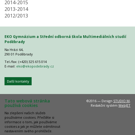
2014-2015
2013-2014
2012/2013
EKO Gymnázium a Střední odborná škola Multimediálních studií
Poděbrady
Na Hrázi 64,
290 01 Poděbrady
Tel./fax: (+420) 325 615 014
E-mail:
eko@ekopodebrady.cz
Další kontakty
Tato webová stránka
©2016 — Design
STUDIO M
,
používá cookies
Redakční systém
WebJET
Na zlepšení našich služeb
používáme cookies. Přečtěte si
informace o tom, jak používáme
cookies a jak je můžete odmítnout
nastavením svého prohlížeče.