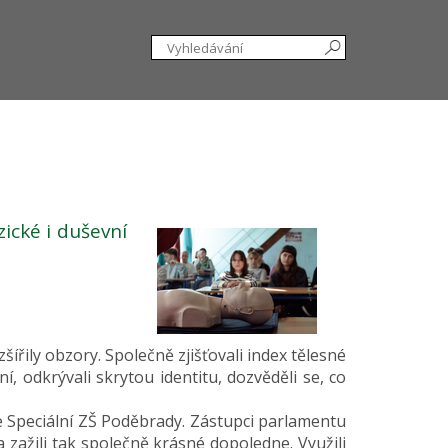
ické i duševní
zšířily obzory. Společně zjišťovali index tělesné
 odkrývali skrytou identitu, dozvěděli se, co
 Speciální ZŠ Poděbrady. Zástupci parlamentu
a zažili tak společně krásné dopoledne. Využili