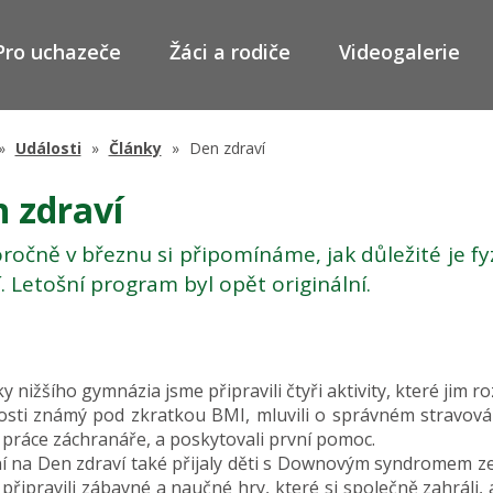
Pro uchazeče
Žáci a rodiče
Videogalerie
Události
Články
Den zdraví
 zdraví
ročně v březnu si připomínáme, jak důležité je fyz
. Letošní program byl opět originální.
y nižšího gymnázia jsme připravili čtyři aktivity, které jim ro
sti známý pod zkratkou BMI, mluvili o správném stravování,
 práce záchranáře, a poskytovali první pomoc.
í na Den zdraví také přijaly děti s Downovým syndromem ze
připravili zábavné a naučné hry, které si společně zahráli, 