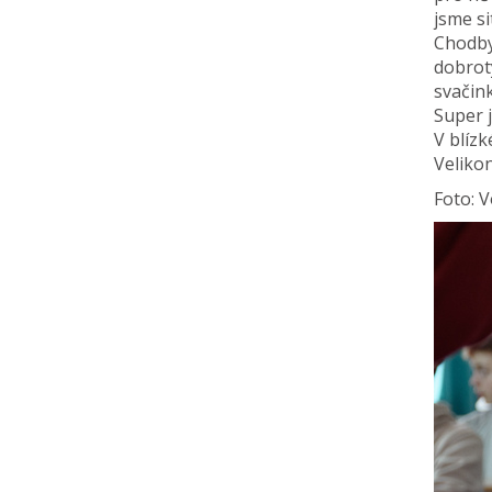
jsme si
Chodby
dobrot
svačin
Super 
V blíz
Veliko
Foto: 