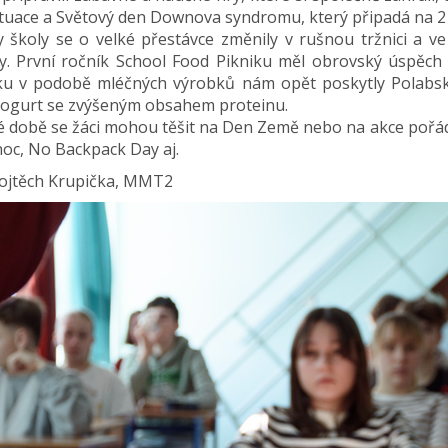
tuace a Světový den Downova syndromu, který připadá na 21. 3
 školy se o velké přestávce změnily v rušnou tržnici a ve
y. První ročník School Food Pikniku měl obrovský úspěch
ku v podobě mléčných výrobků nám opět poskytly Polabské
jogurt se zvýšeným obsahem proteinu.
ké době se žáci mohou těšit na Den Země nebo na akce poř
noc, No Backpack Day aj.
Vojtěch Krupička, MMT2