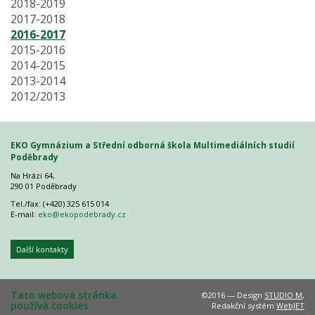
2018-2019
2017-2018
2016-2017
2015-2016
2014-2015
2013-2014
2012/2013
EKO Gymnázium a Střední odborná škola Multimediálních studií
Poděbrady
Na Hrázi 64,
290 01 Poděbrady
Tel./fax: (+420) 325 615 014
E-mail:
eko@ekopodebrady.cz
Další kontakty
Tato webová stránka
©2016 — Design
STUDIO M
,
používá cookies
Redakční systém
WebJET