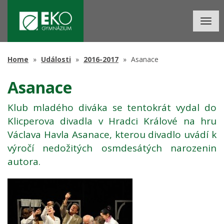
Togg
navig
Home
Události
2016-2017
Asanace
Asanace
Klub mladého diváka se tentokrát vydal do
Klicperova divadla v Hradci Králové na hru
Václava Havla Asanace, kterou divadlo uvádí k
výročí nedožitých osmdesátých narozenin
autora.