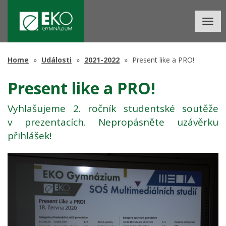
Togg
navig
Home
Události
2021-2022
Present like a PRO!
Present like a PRO!
Vyhlašujeme 2. ročník studentské soutěže
v prezentacích. Nepropásněte uzávěrku
přihlášek!