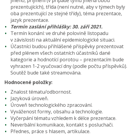
jméno, příjmení (v případě týmu jména obou
prezentujících), třída (není nutné, aby v týmech byly
oba prezentující ze stejné třídy), téma prezentace,
jazyk prezentace.
Termín zaslání přihlášky: 30. září 2021.
Termín konání: ve druhé polovině listopadu
v závislosti na aktuální epidemiologické situaci.
Účastníci budou přihlášené příspěvky prezentovat
před plénem všech ostatních účastníků dané
kategorie a hodnotící porotou – prezentacím bude
vyhrazen 1-2 vyučovací dny (podle počtu příspěvků).
Soutěž bude také streamována.
Hodnocené položky:
Znalost tématu/odbornost.
Jazyková úroveň.
Úroveň technologického zpracování.
Vyváženost formy, obsahu a technologie.
Vyčerpání tématu vzhledem k délce prezentace.
Neverbální komunikace, kontakt s posluchači.
Přednes, práce s hlasem, artikulace.