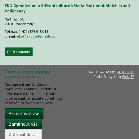
EKO Gymnázium a Střední odborná škola Multimediálních studií
Poděbrady
Na Hrázi 64,
290 01 Poděbrady
Tel./fax: (+420) 325 615 014
E-mail:
eko@ekopodebrady.cz
Další kontakty
Tato webová stránka
©2016 — Design
STUDIO M
,
používá cookies
Redakční systém
WebJET
Na zlepšení našich služeb
používáme cookies. Přečtěte si
informace o tom, jak používáme
cookies a jak je můžete odmítnout
nastavením svého prohlížeče.
Akceptovat vše
Zamítnout vše
Zobrazit detail