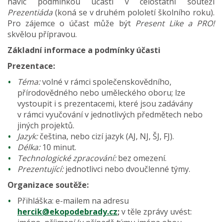
navíc podmínkou účasti v celostátní soutěži
Prezentiáda
(koná se v druhém pololetí školního roku).
Pro zájemce o účast může být
Present Like a PRO!
skvělou přípravou.
Základní informace a podmínky účasti
Prezentace:
Téma:
volné v rámci společenskovědního,
přírodovědného nebo uměleckého oboru; lze
vystoupit i s prezentacemi, které jsou zadávány
v rámci vyučování v jednotlivých předmětech nebo
jiných projektů.
Jazyk:
čeština, nebo cizí jazyk (AJ, NJ, ŠJ, FJ).
Délka:
10 minut.
Technologické zpracování:
bez omezení.
Prezentující:
jednotlivci nebo dvoučlenné týmy.
Organizace soutěže:
Přihláška: e-mailem na adresu
hercik@ekopodebrady.cz
;
v těle zprávy uvést: