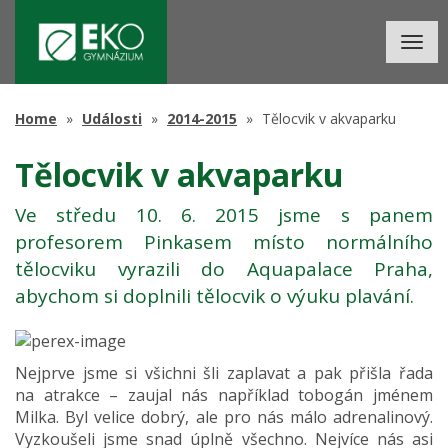
Togg
navig
Home
Události
2014-2015
Tělocvik v akvaparku
Tělocvik v akvaparku
Ve středu 10. 6. 2015 jsme s panem
profesorem Pinkasem místo normálního
tělocviku vyrazili do Aquapalace Praha,
abychom si doplnili tělocvik o výuku plavání.
Nejprve jsme si všichni šli zaplavat a pak přišla řada
na atrakce – zaujal nás například tobogán jménem
Milka. Byl velice dobrý, ale pro nás málo adrenalinový.
Vyzkoušeli jsme snad úplně všechno. Nejvíce nás asi