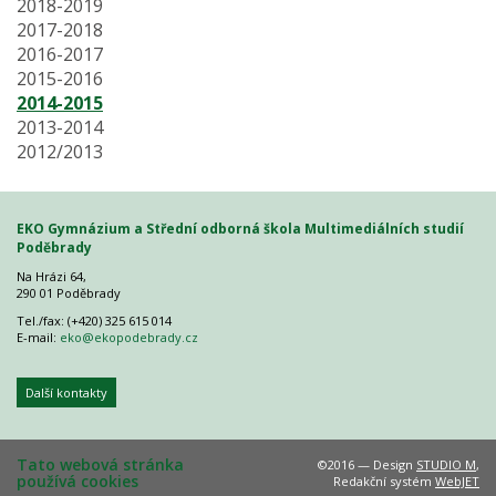
2018-2019
2017-2018
2016-2017
2015-2016
2014-2015
2013-2014
2012/2013
EKO Gymnázium a Střední odborná škola Multimediálních studií
Poděbrady
Na Hrázi 64,
290 01 Poděbrady
Tel./fax: (+420) 325 615 014
E-mail:
eko@ekopodebrady.cz
Další kontakty
Tato webová stránka
©2016 — Design
STUDIO M
,
používá cookies
Redakční systém
WebJET