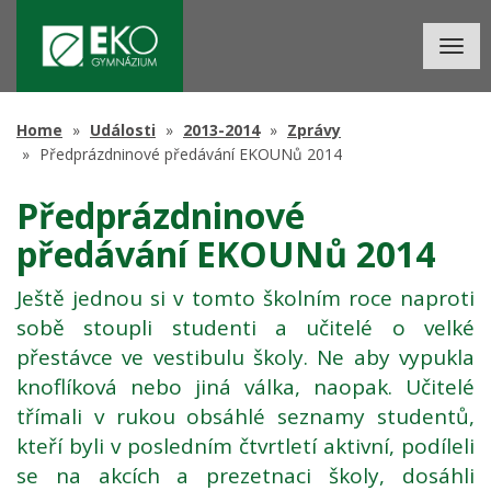
Togg
navig
Home
Události
2013-2014
Zprávy
Předprázdninové předávání EKOUNů 2014
Předprázdninové
předávání EKOUNů 2014
Ještě jednou si v tomto školním roce naproti
sobě stoupli studenti a učitelé o velké
přestávce ve vestibulu školy. Ne aby vypukla
knoflíková nebo jiná válka, naopak. Učitelé
třímali v rukou obsáhlé seznamy studentů,
kteří byli v posledním čtvrtletí aktivní, podíleli
se na akcích a prezetnaci školy, dosáhli