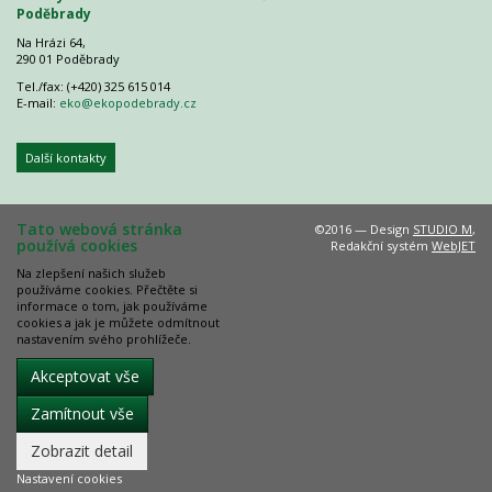
Poděbrady
Na Hrázi 64,
290 01 Poděbrady
Tel./fax: (+420) 325 615 014
E-mail:
eko@ekopodebrady.cz
Další kontakty
Tato webová stránka
©2016 — Design
STUDIO M
,
používá cookies
Redakční systém
WebJET
Na zlepšení našich služeb
používáme cookies. Přečtěte si
informace o tom, jak používáme
cookies a jak je můžete odmítnout
nastavením svého prohlížeče.
Akceptovat vše
Zamítnout vše
Zobrazit detail
Nastavení cookies