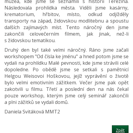
muzea, kde jsme se seznámili s historií Terezína.
Následovala prohlídka města. Viděli jsme kasárny,
krematorium, hřbitov, místo, odkud odjížděly
transporty na západ, židovskou modlitebnu a spoustu
dalších zajímavých míst. Tento náročný den jsme
zakončili celovečerním filmem, jak jinak, než-li
s židovskou tematikou.
Druhý den byl také velmi náročný. Ráno jsme začali
workshopem "Od čísla ke jménu" a hned potom jsme se
vydali na prohlídku Malé pevnosti, kde jsme strávili celé
dopoledne. Po obědě jsme se setkali s pamětnicí
Helgou Weisovoi Hoškovou, jejíž vyprávění o životě
bylo velmi emotivním zážitkem. Večer jsme pak opět
zakotvili u filmu. Třetí a poslední den na nás čekal
pouze workshop, kterým jsme celý seminář zakončili
a plni zážitků se vydali domů.
Daniela Svitáková MMT2
Zpět