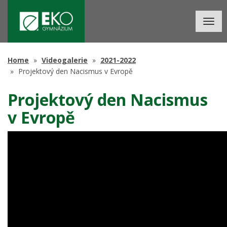
Togg
navig
Home
Videogalerie
2021-2022
Projektový den Nacismus v Evropě
Projektový den Nacismus
v Evropě