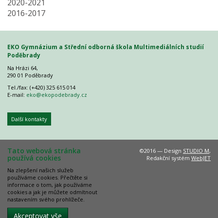
2020-2021
2016-2017
EKO Gymnázium a Střední odborná škola Multimediálních studií
Poděbrady
Na Hrázi 64,
290 01 Poděbrady
Tel./fax: (+420) 325 615 014
E-mail:
eko@ekopodebrady.cz
Další kontakty
Tato webová stránka
©2016 — Design
STUDIO M
,
používá cookies
Redakční systém
WebJET
Na zlepšení našich služeb
používáme cookies. Přečtěte si
informace o tom, jak používáme
cookies a jak je můžete odmítnout
nastavením svého prohlížeče.
Akceptovat vše