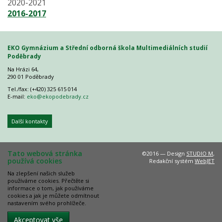
2020-2021
2016-2017
EKO Gymnázium a Střední odborná škola Multimediálních studií
Poděbrady
Na Hrázi 64,
290 01 Poděbrady
Tel./fax: (+420) 325 615 014
E-mail:
eko@ekopodebrady.cz
Další kontakty
Tato webová stránka
©2016 — Design
STUDIO M
,
používá cookies
Redakční systém
WebJET
Na zlepšení našich služeb
používáme cookies. Přečtěte si
informace o tom, jak používáme
cookies a jak je můžete odmítnout
nastavením svého prohlížeče.
Akceptovat vše